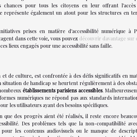
es chances pour tous les citoyens en leur offrant l'accès
lle représente également un atout pour les structures en t
tiatives prises en matière d'accessibilité numérique à Pa
gagent dans cette voie, vous pouvez
découvrir davantage sur 
es lieux engagés pour une accessibilité sans faille.
 et de culture, est confrontée à des défis significatifs en ma
n situation de handicap se heurtent régulièrement à des obst
e nombreux
établissements parisiens accessibles
. Malheureusem
eformes numériques ne répond pas aux standards internatio
pour les utilisateurs ayant des besoins spécifiques.
n que des progrès aient été réalisés, il reste encore beauc
ssibilité. Des problèmes tels que la non-compatibilité ave
es pour les contenus audiovisuels ou le manque de descript