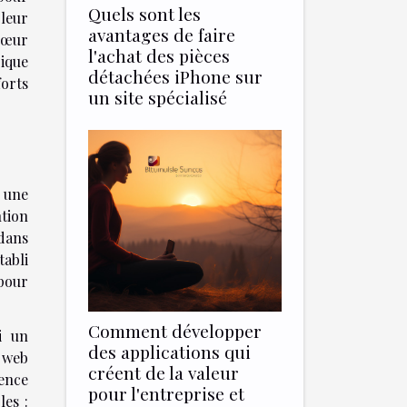
Quels sont les
 leur
avantages de faire
 cœur
l'achat des pièces
rique
détachées iPhone sur
forts
un site spécialisé
 une
ntion
 dans
tabli
 pour
Comment développer
i un
des applications qui
é web
créent de la valeur
ence
pour l'entreprise et
les :