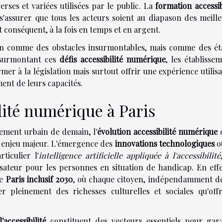
rses et variées utilisées par le public. La
formation accessib
s'assurer que tous les acteurs soient au diapason des meill
t conséquent, à la fois en temps et en argent.
 non comme des obstacles insurmontables, mais comme des ét
 surmontant ces
défis accessibilité numérique
, les établisse
er à la législation mais surtout offrir une expérience utilis
ent de leurs capacités.
ilité numérique à Paris
ement urbain de demain, l'
évolution accessibilité numérique
un enjeu majeur. L'émergence des
innovations technologiques
o
ticulier l'
intelligence artificielle appliquée à l'accessibilité
sateur pour les personnes en situation de handicap. En effe
de
Paris inclusif 2030
, où chaque citoyen, indépendamment de
ier pleinement des richesses culturelles et sociales qu'off
'accessibilité
constituent des vecteurs essentiels pour gara