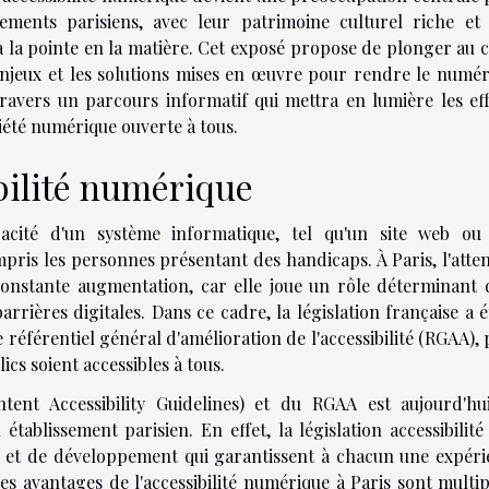
ssements parisiens, avec leur patrimoine culturel riche et
 la pointe en la matière. Cet exposé propose de plonger au
enjeux et les solutions mises en œuvre pour rendre le numé
travers un parcours informatif qui mettra en lumière les ef
ciété numérique ouverte à tous.
bilité numérique
apacité d'un système informatique, tel qu'un site web ou
ompris les personnes présentant des handicaps. À Paris, l'atte
 constante augmentation, car elle joue un rôle déterminant
rrières digitales. Dans ce cadre, la législation française a é
 référentiel général d'amélioration de l'accessibilité (RGAA),
ics soient accessibles à tous.
nt Accessibility Guidelines) et du RGAA est aujourd'hu
établissement parisien. En effet, la législation accessibilit
 et de développement qui garantissent à chacun une expéri
Les avantages de l'accessibilité numérique à Paris sont multip