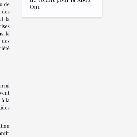
rs de
One
t des
t la
rises
ns la
r des
iété
Parmi
vent
 à la
aides
ation
antir