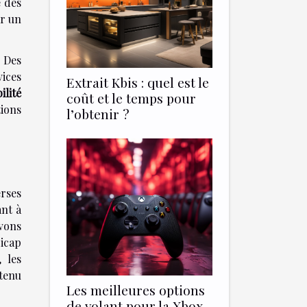
e des
ar un
. Des
vices
Extrait Kbis : quel est le
ilité
coût et le temps pour
tions
l’obtenir ?
erses
ant à
vons
dicap
 les
tenu
Les meilleures options
de volant pour la Xbox