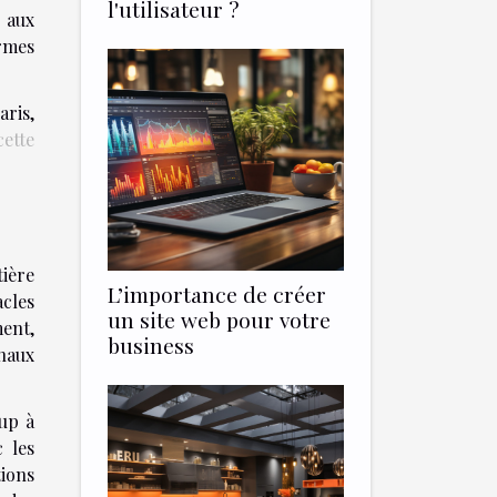
l'utilisateur ?
 aux
ermes
ris,
cette
tière
L’importance de créer
acles
un site web pour votre
ent,
business
naux
oup à
c les
ions