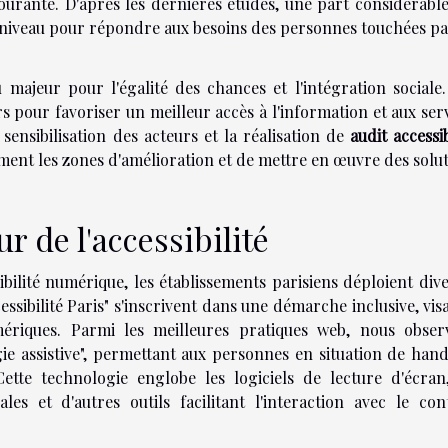
ourante. D'après les dernières études, une part considérabl
 à niveau pour répondre aux besoins des personnes touchées p
 majeur pour l'égalité des chances et l'intégration sociale
rs pour favoriser un meilleur accès à l'information et aux ser
sensibilisation des acteurs et la réalisation de
audit accessib
ément les zones d'amélioration et de mettre en œuvre des solu
ur de l'accessibilité
ibilité numérique, les établissements parisiens déploient div
cessibilité Paris" s'inscrivent dans une démarche inclusive, vis
mériques. Parmi les meilleures pratiques web, nous obser
gie assistive", permettant aux personnes en situation de han
ette technologie englobe les logiciels de lecture d'écran,
s et d'autres outils facilitant l'interaction avec le con