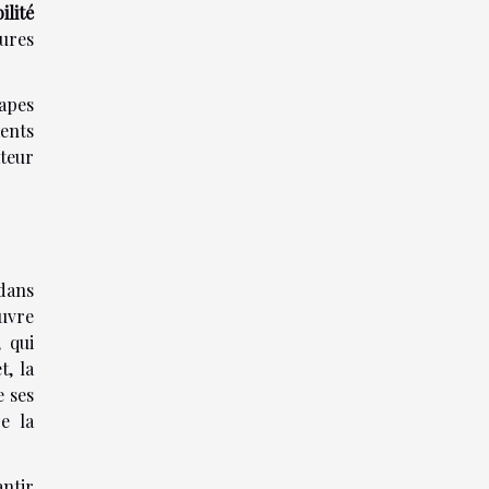
ilité
eures
apes
ments
ateur
dans
uvre
, qui
t, la
 ses
re la
ntir