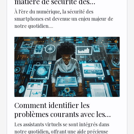
matière de sécurité des
smartphones en 2023 Vers un
À l'ère du numérique, la sécurité des
renforcement des standards
smartphones est devenue un enjeu majeur de
notre quotidien....
Comment identifier les
problèmes courants avec les
assistants virtuels
Les assistants virtuels se sont intégrés dans
notre quotidien, offrant une aide précieuse