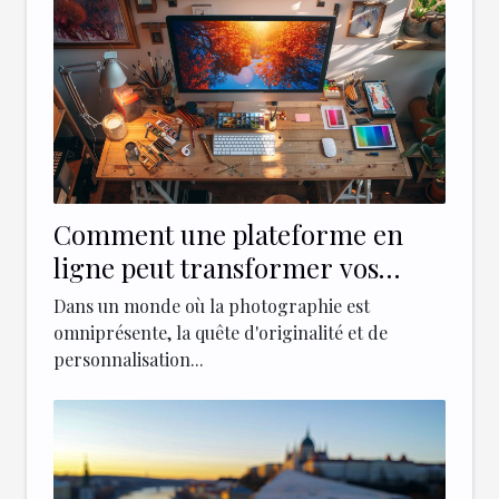
Comment une plateforme en
ligne peut transformer vos
photos en œuvres d'art grâce à
Dans un monde où la photographie est
l'IA
omniprésente, la quête d'originalité et de
personnalisation...