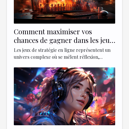
Comment maximiser vos
chances de gagner dans les jeux
de stratégie en ligne en avril
Les jeux de stratégie en ligne représentent un
2024
univers complexe où se mêlent réflexion,...