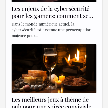
Les enjeux de la cybersécurité
pour les gamers: comment se
protéger des attaques?
Dans le monde numérique actuel, la
cybersécurité est devenue une préoccupation
majeure pour...
Les meilleurs jeux à thème de
pub pour une soirée conviviale