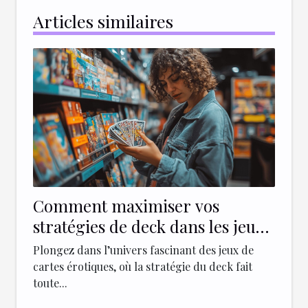
Articles similaires
Comment maximiser vos
stratégies de deck dans les jeux
de cartes érotiques ?
Plongez dans l’univers fascinant des jeux de
cartes érotiques, où la stratégie du deck fait
toute...