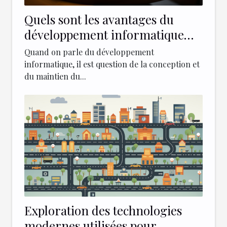
Quels sont les avantages du
développement informatique
dans les différents secteurs
Quand on parle du développement
d'activité ?
informatique, il est question de la conception et
du maintien du...
Exploration des technologies
modernes utilisées pour