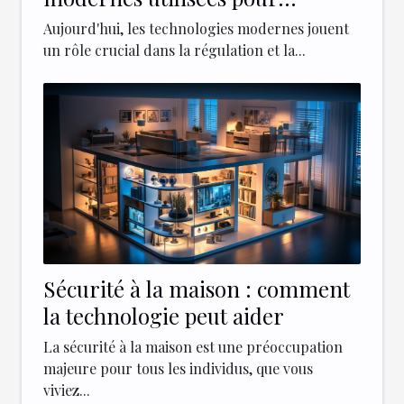
sécuriser et réguler le trafic
Aujourd'hui, les technologies modernes jouent
dans les centres-villes
un rôle crucial dans la régulation et la...
Sécurité à la maison : comment
la technologie peut aider
La sécurité à la maison est une préoccupation
majeure pour tous les individus, que vous
viviez...