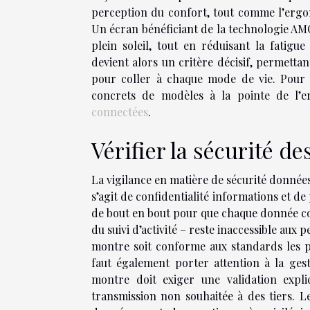
perception du confort, tout comme l’ergo
Un écran bénéficiant de la technologie AMO
plein soleil, tout en réduisant la fatigue
devient alors un critère décisif, permettant
pour coller à chaque mode de vie. Pour 
concrets de modèles à la pointe de l’er
connectées
.
Vérifier la sécurité d
La vigilance en matière de sécurité donnée
s’agit de confidentialité informations et de
de bout en bout pour que chaque donnée col
du suivi d’activité – reste inaccessible aux 
montre soit conforme aux standards les pl
faut également porter attention à la gesti
montre doit exiger une validation explic
transmission non souhaitée à des tiers. L