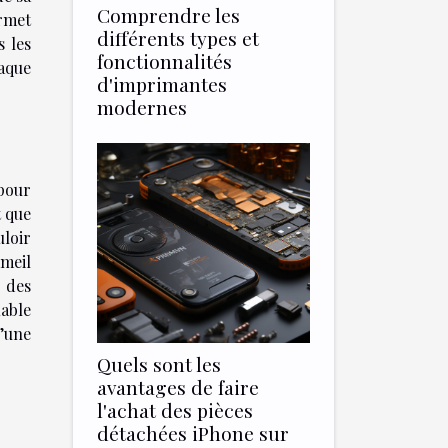
Comprendre les
ermet
différents types et
s les
fonctionnalités
haque
d'imprimantes
modernes
pour
t que
uloir
meil
 des
iable
d’une
Quels sont les
avantages de faire
l'achat des pièces
détachées iPhone sur