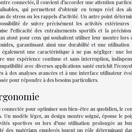
ontre connectée, il convient d’accorder une attention particu
alisables, qui permettent d’obtenir en temps réel des ale
au de stress ou les rappels d’activité. Un autre point déterm
ossibilité de suivre précisément les activités extérieures
e l’efficacité des entraînements sportifs et la précision
n atout pour ceux qui souhaitent utiliser leur montre lors 
des, garantissant ainsi une durabilité et une utilisation 
ue également une caractéristique à ne pas négliger : une l
ure une expérience continue et sans interruption, indispen
ompatibilité avec diverses applications santé enrichit l’écosy
ès à des analyses avancées et à une interface utilisateur évo
sée pour répondre à des besoins particuliers.
ergonomie
e connectée pour optimiser son bien-être au quotidien, le co
tés. Un modèle léger, au design montre soigné, épouse le po
vités sportives ou lors d’une utilisation prolongée au bur
lité des matériaux employés jouent un rôle déterminant dan