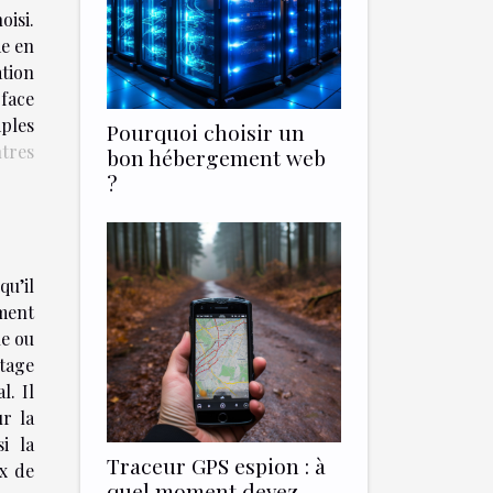
isi.
me en
ation
rface
ples
Pourquoi choisir un
tres
bon hébergement web
?
qu’il
ement
ue ou
ptage
l. Il
ur la
i la
Traceur GPS espion : à
ux de
quel moment devez-