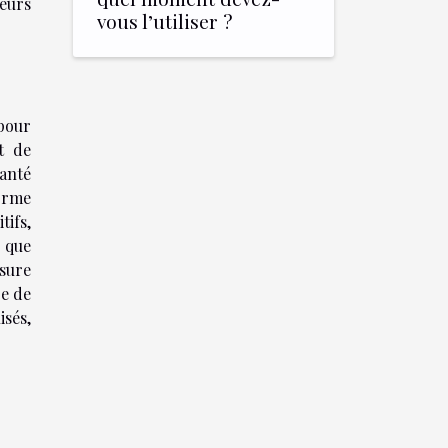
eurs
vous l’utiliser ?
 pour
t de
santé
orme
tifs,
s que
ssure
re de
isés,