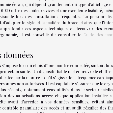
nomie écran, qui dépend grandement du type d’affichage cho
LED offre des couleurs vives et une excellente lisibilité, mê
 visuelle lors des consultations fréquentes. La personnalis
 d’adapter le style et la matière du bracelet ainsi que l’inte
approfondir ces aspects techniques et découvrir des exem
gonomie, il est conseillé de consulter le
Guide des mon
es données
s s’impose lors du choix d’une montre connectée, surtout lors
 protection santé. Un dispositif fiable met en œuvre le chiffr
lectée par la montre – qu’il s’agisse de la fréquence cardiaq
personnes non autorisées. Il est capital de s’assurer que le cry
us récents, notamment ceux utilisés dans le secteur médica
on des autorisations accès : chaque application installée s
ite avant d’accéder à vos données sensibles, évitant ains
e contrôle granulaire des accès et un audit régulier des fl