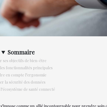
Sommaire
r ses objectifs de bien-être
les fonctionnalités principales
re en compte l’ergonomie
ier la sécurité des données
l’écosystème de santé connecté
 s’impose comme un allié incontournable pour prendre soin 