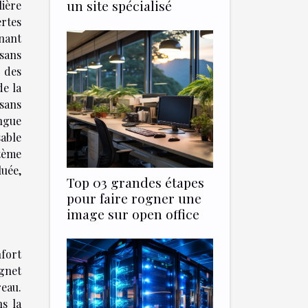
un site spécialisé
lière
rtes
inant
 sans
 des
de la
sans
ongue
sable
stème
luée,
Top 03 grandes étapes
pour faire rogner une
image sur open office
nfort
ignet
eau.
s la