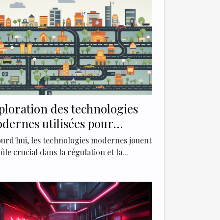
ploration des technologies
dernes utilisées pour
curiser et réguler le trafic
ourd'hui, les technologies modernes jouent
ns les centres-villes
ôle crucial dans la régulation et la...