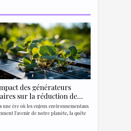
impact des générateurs
laires sur la réduction de
empreinte carbone
s une ère où les enjeux environnementaux
nnent l'avenir de notre planète, la quête