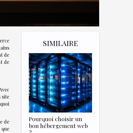
merce
SIMILAIRE
tains
nt de
nt de
 Avec
 site
 quoi
Pourquoi choisir un
re de
bon hébergement web
 que
?