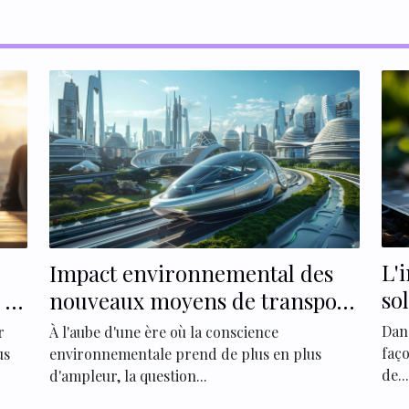
L'
Impact environnemental des
so
 et
nouveaux moyens de transport
l'
urbains
Dan
r
À l'aube d'une ère où la conscience
faço
us
environnementale prend de plus en plus
de...
d'ampleur, la question...