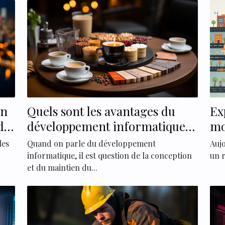
on
Quels sont les avantages du
Ex
des
développement informatique
mo
dans les différents secteurs
sé
les
Quand on parle du développement
Auj
d'activité ?
da
informatique, il est question de la conception
un r
et du maintien du...