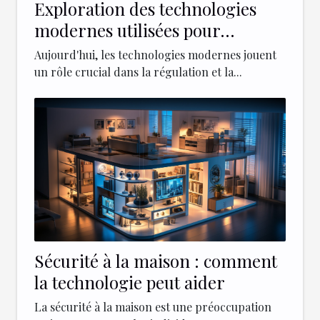
Exploration des technologies
modernes utilisées pour
sécuriser et réguler le trafic
Aujourd'hui, les technologies modernes jouent
dans les centres-villes
un rôle crucial dans la régulation et la...
Sécurité à la maison : comment
la technologie peut aider
La sécurité à la maison est une préoccupation