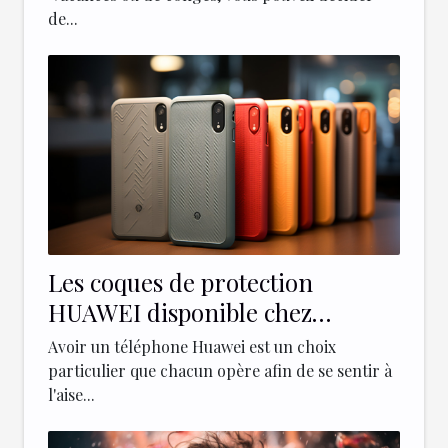
de...
Les coques de protection
HUAWEI disponible chez
Paprikase
Avoir un téléphone Huawei est un choix
particulier que chacun opère afin de se sentir à
l'aise...