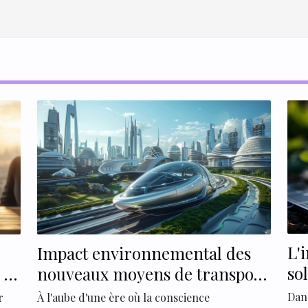
L'
Impact environnemental des
so
 et
nouveaux moyens de transport
l'
urbains
Dan
r
À l'aube d'une ère où la conscience