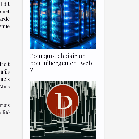
l dit
romet
tardé
venue
Pourquoi choisir un
bon hébergement web
droit
?
’ils
quels
 Mais
amais
alité