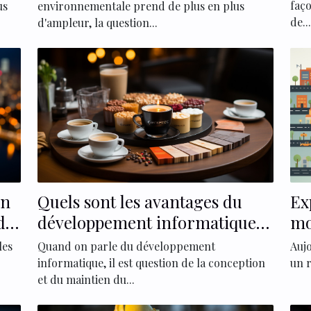
faço
us
environnementale prend de plus en plus
de...
d'ampleur, la question...
on
Quels sont les avantages du
Ex
des
développement informatique
mo
dans les différents secteurs
sé
les
Quand on parle du développement
Auj
d'activité ?
da
informatique, il est question de la conception
un r
et du maintien du...