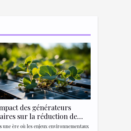
impact des générateurs
laires sur la réduction de
empreinte carbone
s une ère où les enjeux environnementaux