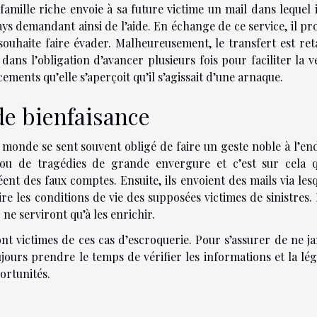
amille riche envoie à sa future victime un mail dans lequel i
ays demandant ainsi de l’aide. En échange de ce service, il p
ouhaite faire évader. Malheureusement, le transfert est re
 dans l’obligation d’avancer plusieurs fois pour faciliter la 
ements qu’elle s’aperçoit qu’il s’agissait d’une arnaque.
de bienfaisance
monde se sent souvent obligé de faire un geste noble à l’en
 ou de tragédies de grande envergure et c’est sur cela qu
éent des faux comptes. Ensuite, ils envoient des mails via les
faire les conditions de vie des supposées victimes de sinistres.
 ne serviront qu’à les enrichir.
t victimes de ces cas d’escroquerie. Pour s’assurer de ne j
toujours prendre le temps de vérifier les informations et la lég
ortunités.