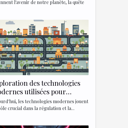
nnent l'avenir de notre planète, la quête
ploration des technologies
dernes utilisées pour
curiser et réguler le trafic
ourd'hui, les technologies modernes jouent
ns les centres-villes
ôle crucial dans la régulation et la...