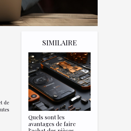
SIMILAIRE
et de
autes
Quels sont les
avantages de faire
l'achat des pièces