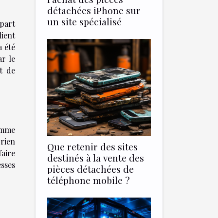
détachées iPhone sur
un site spécialisé
 part
lient
a été
ar le
t de
somme
 rien
Que retenir des sites
faire
destinés à la vente des
esses
pièces détachées de
téléphone mobile ?