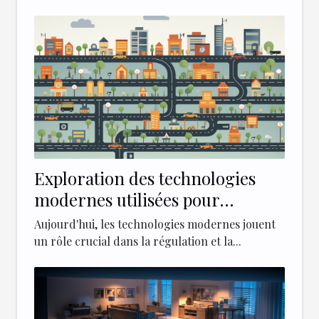
Exploration des technologies
modernes utilisées pour
sécuriser et réguler le trafic
Aujourd'hui, les technologies modernes jouent
dans les centres-villes
un rôle crucial dans la régulation et la...