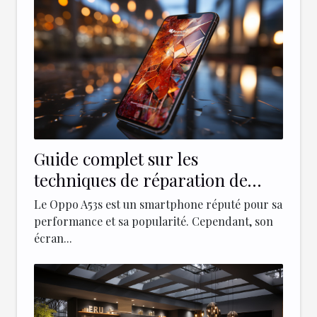
Guide complet sur les
techniques de réparation de
l'écran d’un Oppo A53s
Le Oppo A53s est un smartphone réputé pour sa
performance et sa popularité. Cependant, son
écran...