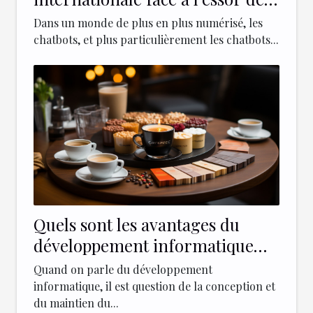
chatbots comme ChatGPT 4
Dans un monde de plus en plus numérisé, les
chatbots, et plus particulièrement les chatbots...
Quels sont les avantages du
développement informatique
dans les différents secteurs
Quand on parle du développement
d'activité ?
informatique, il est question de la conception et
du maintien du...