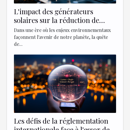
L'impact des générateurs
solaires sur la réduction de
l'empreinte carbone
Dans une ère où les enjeux environnementaux
façonnent l'avenir de notre planète, la quête
de...
Les défis de la réglementation
internationale face à l'essor des