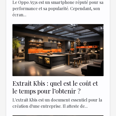
l'écran d’un Oppo A53s
Le Oppo A53s est un smartphone réputé pour sa
performance et sa popularité. Cependant, son
écran...
Extrait Kbis : quel est le coût et
le temps pour l’obtenir ?
L'extrait Kbis est un document essentiel pour la
création d'une entreprise. Il atteste de...