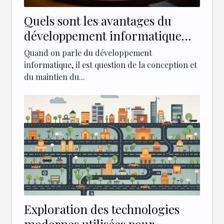
Quels sont les avantages du
développement informatique
dans les différents secteurs
Quand on parle du développement
d'activité ?
informatique, il est question de la conception et
du maintien du...
Exploration des technologies
modernes utilisées pour