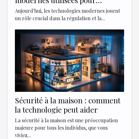
sécuriser et réguler le trafic
Aujourd'hui, les technologies modernes jouent
dans les centres-villes
un rôle crucial dans la régulation et la...
Sécurité à la maison : comment
la technologie peut aider
La sécurité à la maison est une préoccupation
majeure pour tous les individus, que vous
viviez...